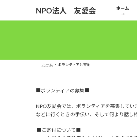
コ
ナ
ホーム
NPO法人 友愛会
ン
ビ
top
テ
ゲ
ン
ー
ツ
シ
へ
ョ
ス
ン
キ
に
ッ
移
ホーム
ボランティアと寄附
プ
動
■ボランティアの募集■
NPO友愛会では、ボランティアを募集してい
などに行くときの手伝い、そして何より話し
■ご寄付について■