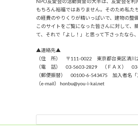
NPO友愛会の活動資金の大半は、友愛会を
もちろん裕福ではありません。そのため私た
の経費のやりくりが精いっぱいで、建物の整
このサイトをご覧になった皆さんに対して、
て、それで「よし！」と思って下さったなら
▲連絡先▲
（住 所） 〒111-0022 東京都台東区清川2-
（電 話） 03-5603-2829 （ＦＡＸ） 03-5
（郵便振替） 00100-6-543475 加入者名
（e-mail） honbu@you-i-kai.net