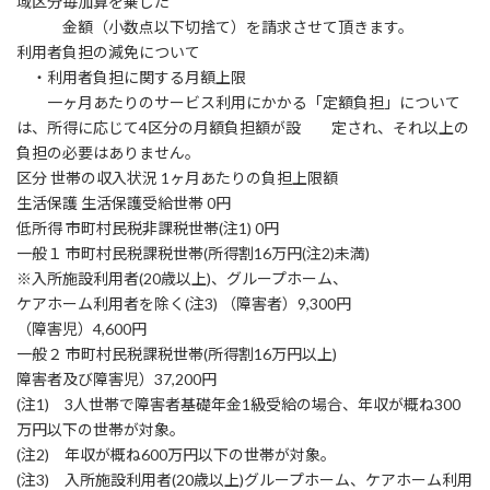
域区分毎加算を乗じた
金額（小数点以下切捨て）を請求させて頂きます。
利用者負担の減免について
・利用者負担に関する月額上限
一ヶ月あたりのサービス利用にかかる「定額負担」について
は、所得に応じて4区分の月額負担額が設 定され、それ以上の
負担の必要はありません。
区分 世帯の収入状況 1ヶ月あたりの負担上限額
生活保護 生活保護受給世帯 0円
低所得 市町村民税非課税世帯(注1) 0円
一般１ 市町村民税課税世帯(所得割16万円(注2)未満)
※入所施設利用者(20歳以上)、グループホーム、
ケアホーム利用者を除く(注3) （障害者）9,300円
（障害児）4,600円
一般２ 市町村民税課税世帯(所得割16万円以上)
障害者及び障害児）37,200円
(注1) 3人世帯で障害者基礎年金1級受給の場合、年収が概ね300
万円以下の世帯が対象。
(注2) 年収が概ね600万円以下の世帯が対象。
(注3) 入所施設利用者(20歳以上)グループホーム、ケアホーム利用