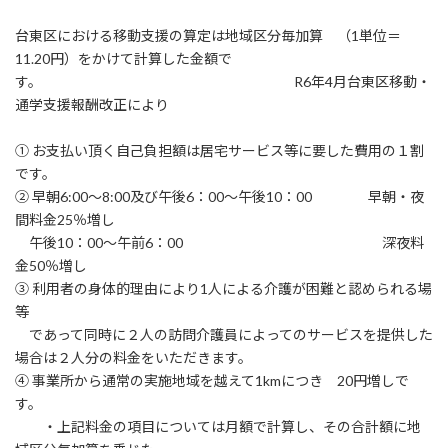
台東区における移動支援の算定は地域区分毎加算 （1単位＝
11.20円）をかけて計算した金額で
す。 R6年4月台東区移動・
通学支援報酬改正により
① お支払い頂く自己負担額は居宅サービス等に要した費用の１割
です。
② 早朝6:00～8:00及び午後6：00～午後10：00 早朝・夜
間料金25％増し
午後10：00～午前6：00 深夜料
金50％増し
③ 利用者の身体的理由により1人による介護が困難と認められる場
等
であって同時に２人の訪問介護員によってのサービスを提供した
場合は２人分の料金をいただきます。
④ 事業所から通常の実施地域を越えて1kmにつき 20円増しで
す。
・上記料金の項目については月額で計算し、その合計額に地