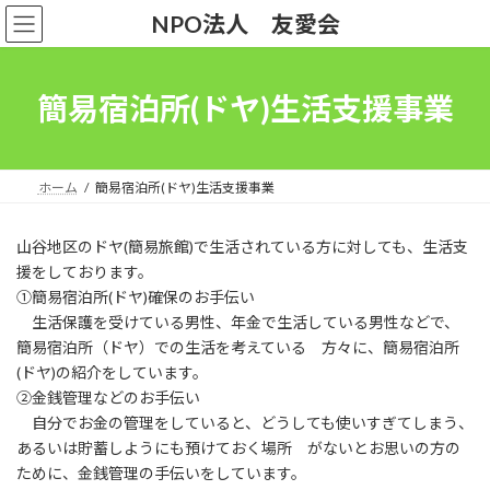
コ
ナ
NPO法人 友愛会
ン
ビ
テ
ゲ
ン
ー
ツ
シ
簡易宿泊所(ドヤ)生活支援事業
へ
ョ
ス
ン
キ
に
ッ
移
ホーム
簡易宿泊所(ドヤ)生活支援事業
プ
動
山谷地区のドヤ(簡易旅館)で生活されている方に対しても、生活支
援をしております。
①簡易宿泊所(ドヤ)確保のお手伝い
生活保護を受けている男性、年金で生活している男性などで、
簡易宿泊所（ドヤ）での生活を考えている 方々に、簡易宿泊所
(ドヤ)の紹介をしています。
②金銭管理などのお手伝い
自分でお金の管理をしていると、どうしても使いすぎてしまう、
あるいは貯蓄しようにも預けておく場所 がないとお思いの方の
ために、金銭管理の手伝いをしています。