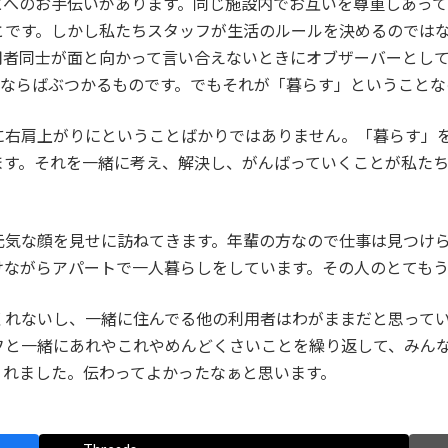
とへのお手伝いがあります。同じ施設内でお互いを尊重しあっ
とです。しかし私たちスタッフが生活のルールを決めるのでは
用者同士が面と向かって言い合えないときにオブザーバーとし
士ならばぶつかるものです。でもそれが「暮らす」ということな
に右肩上がりにということばかりではありません。「暮らす」
ます。それを一緒に考え、解決し、がんばっていくことが私た
元気な顔を見せに訪ねてきます。年輩の方なので仕事は見つけ
けながらアパートで一人暮らしをしています。その人のとても
くれないし、一緒に住んでる他の利用者はわがままだと思って
フと一緒にあれやこれやめんどくさいことを繰り返して、みん
くれました。伝わってよかったなぁと思います。