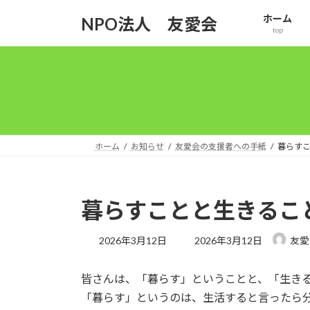
コ
ナ
ホーム
NPO法人 友愛会
ン
ビ
top
テ
ゲ
ン
ー
ツ
シ
へ
ョ
ス
ン
キ
に
ッ
移
ホーム
お知らせ
友愛会の支援者への手紙
暮らす
プ
動
暮らすことと生きるこ
最
2026年3月12日
2026年3月12日
友愛
終
更
皆さんは、「暮らす」ということと、「生き
新
日
「暮らす」というのは、生活すると言ったら
時