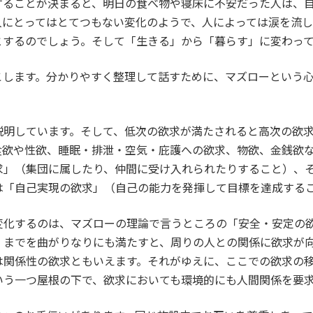
することが決まると、明日の食べ物や寝床に不安だった人は、
人にとってはとてつもない変化のようで、人によっては涙を流し
とするのでしょう。そして「生きる」から「暮らす」に変わっ
こします。分かりやすく整理して話すために、マズローという
説明しています。そして、低次の欲求が満たされると高次の欲
食欲や性欲、睡眠・排泄・空気・庇護への欲求、物欲、金銭欲
求」（集団に属したり、仲間に受け入れられたりすること）、
は「自己実現の欲求」（自己の能力を発揮して目標を達成する
変化するのは、マズローの理論で言うところの「安全・安定の
」までを曲がりなりにも満たすと、周りの人との関係に欲求が
は関係性の欲求ともいえます。それがゆえに、ここでの欲求の
いう一つ屋根の下で、欲求においても環境的にも人間関係を要