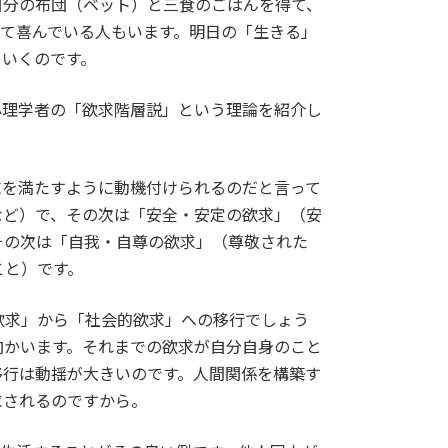
自分の布団（ベット）と三食のごはんを得て、
て喜んでいる人もいます。明日の「生きる」
ていくのです。
心理学者の「欲求階層説」という理論を紹介し
求を満たすように動機付けられるのだと言って
など）で、その次は「安全・安定の欲求」（安
その次は「自我・自尊の欲求」（尊敬された
こと）です。
欲求」から「社会的欲求」への移行でしょう
向かいます。それまでの欲求が自分自身のこと
移行は動揺が大きいのです。人間関係を構築す
求されるのですから。