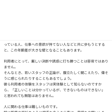
友愛会のスタッフは、宿泊所に入所する悩みや病を抱えた人たち
と、悩みの解決や病との付き合い方を一緒に考えながら、よりよ
い生活が営めるよう日々活動しています。
スタッフは若い世代が多く、利用者の平均年齢が60歳を越えてい
るため、まるで子や孫の世代です。
人生の先輩である利用者の方々と、アルコールを断つために頑張
っている人、仕事への意欲が持てない人などと共に歩もうとする
と、この年齢差が大きな壁となることもあります。
利用者にとって、厳しい決断や誘惑に打ち勝つことは容易ではあり
ません。
そんなとき、若いスタッフの正論が、腹立たしく聞こえたり、偉そ
うに感じられたりすることもあるでしょう。
彼ら利用者の体験をスタッフは実体験として知らないのですか
ら、「正しいことは分かっているが、できないものはできない」
と思われても無理はありません。
人に関わる仕事は難しいものです。